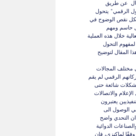
مال  عن طريق 
ول الرقمي" يتحول 
ويشكل نقص الوضوح في 
ل حاسم ومهم 
ية خلال هذه العملية 
لمفهوم التحول 
 المقال لتوضيح 
ي مختلف المجالات 
لى أن تحول شركاتهم الرقمي لم يقم 
مشكلات شائعة حتى 
لإعلام والاتصالات 
ادة التنفيذيين يعتبرون 
 عددًا كبيرًا من المؤسسات (70%) تفشل في الوصول الى 
ان التحدي واضح 
لصناعات الدوائية 
انية تحقيق النجاح بشكل كبير إلى نطاق يتراوح من 4 إلى 11%. وفقًا لماكنزي، فإن 