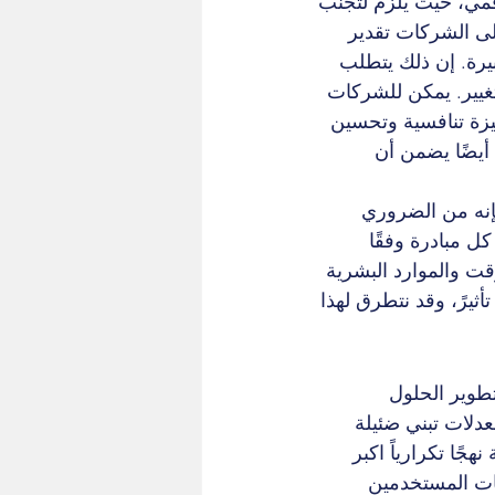
قمي، حيث يلزم لتجنب 
لى الشركات تقدير 
بيرة. إن ذلك يتطلب 
يير. يمكن للشركات 
يزة تنافسية وتحسين 
 أيضًا يضمن أن 
نه من الضروري 
م مصفوفة (2x2)، كمثال، لتقييم كل مبادرة وفقًا 
قت والموارد البشرية 
ثيرً، وقد نتطرق لهذا 
تطوير الحلول 
معدلات تبني ضئيلة 
ًا تكرارياً اكبر 
ات المستخدمين 