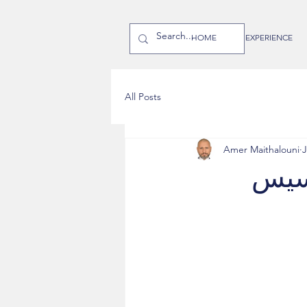
HOME
EXPERIENCE
All Posts
Amer Maithalouni
J
أسيس