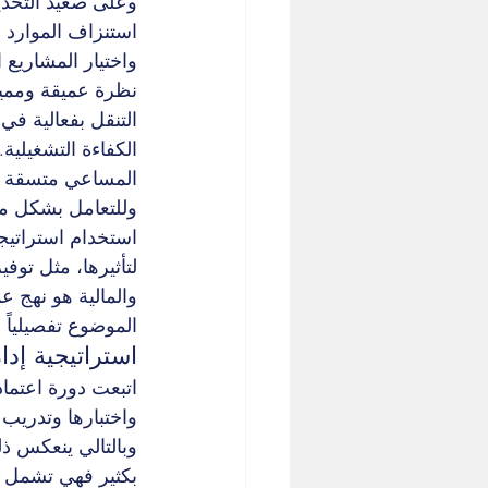
وعلى صعيد التحديا
استنزاف الموارد 
واختيار المشاريع 
نظرة عميقة ومميز
التنقل بفعالية في
الكفاءة التشغيلية
المساعي متسقة مع
وللتعامل بشكل م
لتأثيرها، مثل توف
والمالية هو نهج ع
الموضوع تفصيلياً
استراتيجية إدا
اتبعت دورة اعتماد
واختبارها وتدريب ا
وبالتالي ينعكس ذل
بكثير فهي تشمل أ