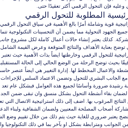
 وعليه فإن التحول الرقمي أكثر تعقيدًا حتى.
ئيسية المطلوبة للتحول الرقمي
تيجية قوية وشاملة أمرًا بالغ الأهمية في سياق التحول الرقمي فه
جميع الجهود التحولية مما يضمن أن التحسينات التكنولوجية تت
لشركة. كذلك يعتبر إنشاء حالات أعمال كاملة لكل مشروع جان
ي توضح بعناية الأهداف والنتائج المتوقعة وعرض القيمة الشامل.
اتيجية للتحول الرقمي وخارطتها ايضاً بذات الأهمية حيث تعتبر
يقًا بحيث توضح الرحلة من الوضع الحالي إلى الحالة المستقبلي
نشطة والاعمال المخطط لها. إدارة التغيير هي ايضاً عنصر حاس
مع الجانب البشري للتحول وتضمن الاعتماد السلس للإجراءات وا
ة رشيدة ضرورة وأساسًا لجميع هذه العوامل فبشكل عام تعد ال
لضمان بقاء أنشطة التحول بشكل منسق وان تبقى ضمن الجدول
لنتائج المرغوب بها. اضف إلى ذلك استراتيجية الاتصال التي تعتبر
ركة أصحاب المصلحة المعنيين ولضمان الشفافية ولبناء الدعم أ
نضج يعتبر ضروري للغاية حيث يتم ذلك من خلال تقييم وضع ال
الجوانب ومترابطة بشكل او بآخر بما في ذلك التكنولوجيا والإ