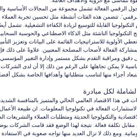
 تتماشى مع الرؤية والأهداف العامة.
تحول الرقمي الفعالة تشمل مجموعة من المجالات الأساسية وا
الرقمي'. تتضمن هذه الفئات أنشطة مثل تحسين تجربة العملاء 
لتكنولوجيا القابلة للتوسيع لزيادة الكفاءة التشغيلية. تشمل أيض
 التكنولوجيا الناشئة مثل الذكاء الاصطناعي والحوسبة السحاب
ي الأولوية للاستراتيجيات القائمة على البيانات وتعزيز التأمي
المشاركة الفعالة لأصحاب المصلحة المعنيين. علاوةً على ذلك ف
كل دقيق ومراقبة التقدم بشكل مستمر وإدارة التغيير المؤسسي 
سية لا يمكن تجاهلها على الرغم من ذلك إلا أن لدى الشركات ا
بعاد أجزاء منها لتناسب متطلباتها وأهدافها الخاصة بشكل أفضل
الشاملة لكل مبادرة
 في هذا الاقتصاد العالمي الحالي والمتميز بالمنافسة الشديد
لاستثمارات الفعالة في تكنولوجيا المعلومات. ان طبيعة الأعمال 
قتصادية والتكنولوجيا الحديثة ومتطلبات العملاء والتشريعات الص
مقابل تكلفة فعالة. نتيجة لهذا الوضع فقد قامت الشركات بوضع
ماتية. ومع ذلك لا تزال العديد منها تواجه صعوبة في الاستفادة 