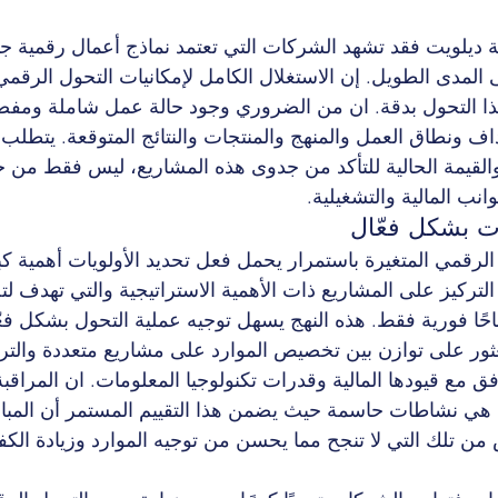
 ديلويت فقد تشهد الشركات التي تعتمد نماذج أعمال رقمية جدي
 30% على المدى الطويل. إن الاستغلال الكامل لإمكانيات التحول ال
ا التحول بدقة. ان من الضروري وجود حالة عمل شاملة ومفصل
ف ونطاق العمل والمنهج والمنتجات والنتائج المتوقعة. يتطلب 
والقيمة الحالية للتأكد من جدوى هذه المشاريع، ليس فقط من حي
انب المالية والتشغيلية.
ات بشكل فعّال
رقمي المتغيرة باستمرار يحمل فعل تحديد الأولويات أهمية كب
لتركيز على المشاريع ذات الأهمية الاستراتيجية والتي تهدف ل
باحًا فورية فقط. هذه النهج يسهل توجيه عملية التحول بشكل ف
ور على توازن بين تخصيص الموارد على مشاريع متعددة والترك
افق مع قيودها المالية وقدرات تكنولوجيا المعلومات. ان المراقبة
ي هي نشاطات حاسمة حيث يضمن هذا التقييم المستمر أن المبا
 من تلك التي لا تنجح مما يحسن من توجيه الموارد وزيادة الكف