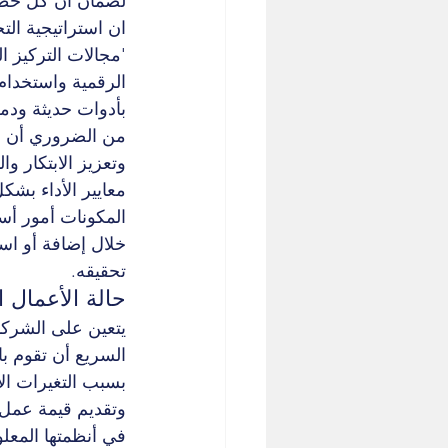
لضمان أن كل خطوة
ان استراتيجية ال
'مجالات التركيز 
الرقمية واستخدام ا
بأدوات حديثة ودمج
من الضروري أن نعط
وتعزيز الابتكار و
معايير الأداء بش
المكونات أمور أسا
خلال إضافة أو است
تحقيقه.
حالة الأعمال 
يتعين على الشركات
السريع أن تقوم با
بسبب التغيرات الا
وتقديم قيمة عمل 
في أنظمتها المعلو