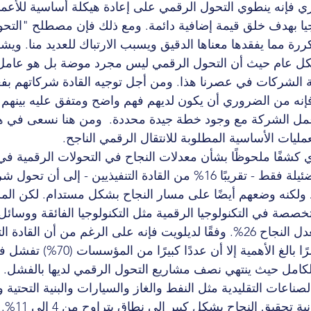
زي فإنه ينطوي التحول الرقمي على إعادة هيكلة أساسية للأع
جيا بهدف خلق قيمة إضافية دائمة. ومع ذلك فإن مصطلح "التح
مكررة مما يفقدها معناها الدقيق ويسبب الارتباك للعديد منا. 
بشكل عام حيث أن التحول الرقمي ليس مجرد موضة بل هو عام
 الشركات في عصرنا هذا. ومن أجل توجيه القادة شركاتهم بفعال
 فإنه من الضروري أن يكون لديهم فهم واضح ومتفق عليه بينهم 
مل الشركة مع وجود خطة جيدة محددة.  ومن هنا نسعى في هذا
ليات الأساسية المطلوبة للانتقال الرقمي الناجح.
ي كشفًا ملحوظًا بشأن معدلات النجاح في التحولات الرقمية ف
حيث تشير نسبة ضئيلة فقط - تقريبًا 16% من القادة التنفيذيين - إ
ولكنه وضعهم أيضًا على مسار النجاح بشكل مستدام. لكن ال
صصة في التكنولوجيا الرقمية مثل التكنولوجيا الفائقة ووسائل ا
بحيث لا يتجاوز معدل النجاح 26%. وفقًا لديلويت فإنه على الرغم من أن الق
التحول الرقمي أمرًا بالغ الأهمية إلا أن
بالكامل حيث ينتهي نصف مشاريع التحول الرقمي لديها بالفشل. 
عات التقليدية مثل النفط والغاز والسيارات والبنية التحتية وا
حيث تنخفض إمك