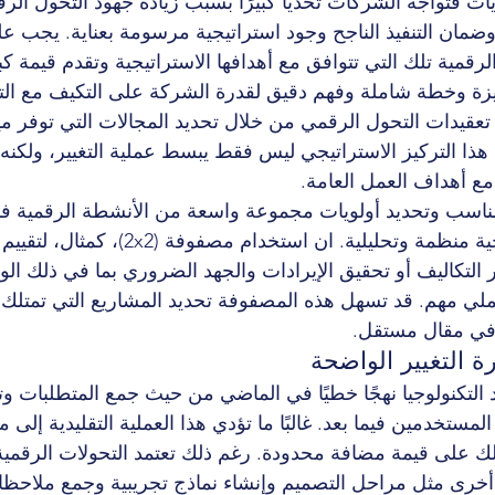
ت فتواجه الشركات تحديًا كبيرًا بسبب زيادة جهود التحول الر
وضمان التنفيذ الناجح وجود استراتيجية مرسومة بعناية. يجب ع
الرقمية تلك التي تتوافق مع أهدافها الاستراتيجية وتقدم قيمة ك
ة وخطة شاملة وفهم دقيق لقدرة الشركة على التكيف مع التغ
 تعقيدات التحول الرقمي من خلال تحديد المجالات التي توفر م
. هذا التركيز الاستراتيجي ليس فقط يبسط عملية التغيير، ولكنه
 أهداف العمل العامة.
ناسب وتحديد أولويات مجموعة واسعة من الأنشطة الرقمية فإ
استخدام استراتيجية منظمة وتحليلية. ان استخدا
ير التكاليف أو تحقيق الإيرادات والجهد الضروري بما في ذلك الو
ملي مهم. قد تسهل هذه المصفوفة تحديد المشاريع التي تمتلك تأ
 في مقال مستقل.
رة التغيير الواضحة
 التكنولوجيا نهجًا خطيًا في الماضي من حيث جمع المتطلبات و
لمستخدمين فيما بعد. غالبًا ما تؤدي هذا العملية التقليدية إلى 
ك على قيمة مضافة محدودة. رغم ذلك تعتمد التحولات الرقمية نهج
خرى مثل مراحل التصميم وإنشاء نماذج تجريبية وجمع ملاحظ